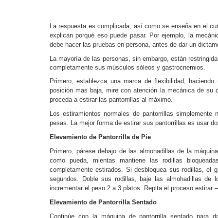
La respuesta es complicada, así como se enseña en el cur
explican porqué eso puede pasar. Por ejemplo, la mecáni
debe hacer las pruebas en persona, antes de dar un dictam
La mayoría de las personas, sin embargo, están restringidas
completamente sus músculos sóleos y gastrocnemios.
Primero, establezca una marca de flexibilidad, haciendo
posición mas baja, mire con atención la mecánica de su cu
proceda a estirar las pantorrillas al máximo.
Los estiramientos normales de pantorrillas simplemente n
pesas. La mejor forma de estirar sus pantorrillas es usar do
Elevamiento de Pantorrilla de Pie
Primero, párese debajo de las almohadillas de la máquina 
como pueda, mientas mantiene las rodillas bloqueada
completamente estirados. Si desbloquea sus rodillas, el 
segundos. Doble sus rodillas, baje las almohadillas d
incrementar el peso 2 a 3 platos. Repita el proceso estirar 
Elevamiento de Pantorrilla Sentado
Continúe con la máquina de pantorrilla sentado para 