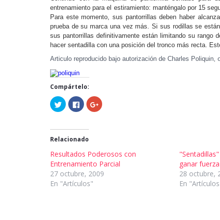
entrenamiento para el estiramiento: manténgalo por 15 seg
Para este momento, sus pantorrillas deben haber alcanz
prueba de su marca una vez más. Si sus rodillas se están
sus pantorrillas definitivamente están limitando su rango 
hacer sentadilla con una posición del tronco más recta. Est
Articulo reproducido bajo autorización de Charles Poliquin, 
Compártelo:
Haz
Haz
Haz
clic
clic
clic
para
para
para
compartir
compartir
compartir
en
en
en
Twitter
Facebook
Google+
(Se
(Se
(Se
Relacionado
abre
abre
abre
en
en
en
Resultados Poderosos con
"Sentadillas
una
una
una
ventana
ventana
ventana
Entrenamiento Parcial
ganar fuerza
nueva)
nueva)
nueva)
27 octubre, 2009
28 octubre, 
En "Artículos"
En "Artículos