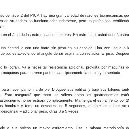
so del nivel 2 del PICP. Hay una gran variedad de razones biomecánicas qu
ca de su cadera no funciona adecuadamente, pero un profesional certificad
en.
 en el área de las extremidades inferiores. En este caso, usted querrá estira
 una sentadilla con una barra sin peso en su espalda. Una vez llegue a l
erpo, estableciendo el ángulo de su espinilla con relación al piso. Despué
o lo logran. Va a necesitar resistencia adicional, provista por máquinas d
s máquinas para entrenar pantorrillas: típicamente la de pie y la sentada.
para hacer pantorrilla de pie. Bloquee sus rodillas y baje sus talones tant
s. Esto asegurará que tanto los sóleos como los gastrocnemios esté
gastrocnemio no se estirará completamente. Mantenga el estiramiento por 1
e los hombros y tome un descanso de 5 segundos, durante los cuales va 
– descansar – adicionar peso, otras 3 a 5 veces.
darle a sus sóleos un mayor estiramiento. Use la misma metodología d