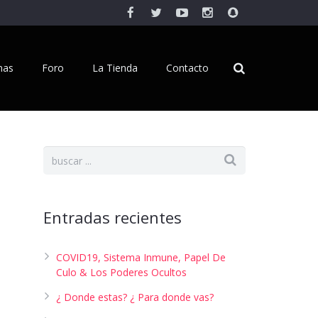
inas
Foro
La Tienda
Contacto
Entradas recientes
COVID19, Sistema Inmune, Papel De
Culo & Los Poderes Ocultos
¿ Donde estas? ¿ Para donde vas?