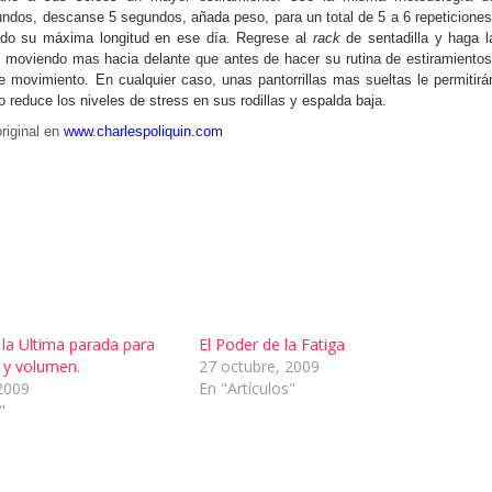
undos, descanse 5 segundos, añada peso, para un total de 5 a 6 repeticiones
ado su máxima longitud en ese día. Regrese al
rack
de sentadilla y haga l
 moviendo mas hacia delante que antes de hacer su rutina de estiramientos
de movimiento. En cualquier caso, unas pantorrillas mas sueltas le permitirá
o reduce los niveles de stress en sus rodillas y espalda baja.
original en
www.charlespoliquin.com
" la Ultima parada para
El Poder de la Fatiga
 y volumen.
27 octubre, 2009
2009
En "Artículos"
"