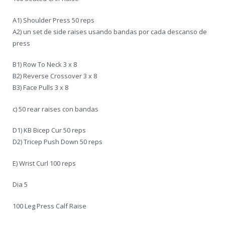
A1) Shoulder Press 50 reps
A2) un set de side raises usando bandas por cada descanso de
press
B1) Row To Neck 3 x 8
B2) Reverse Crossover 3 x 8
B3) Face Pulls 3 x 8
c) 50 rear raises con bandas
D1) KB Bicep Cur 50 reps
D2) Tricep Push Down 50 reps
E) Wrist Curl 100 reps
Dia 5
100 Leg Press Calf Raise