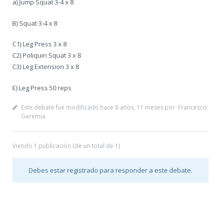
a) Jump Squat 3-4 x 8
B) Squat 3-4 x 8
C1) Leg Press 3 x 8
C2) Poliquin Squat 3 x 8
C3) Leg Extension 3 x 8
E) Leg Press 50 reps
Este debate fue modificado hace 8 años, 11 meses por
Francesco
Geremia
.
Viendo 1 publicación (de un total de 1)
Debes estar registrado para responder a este debate.