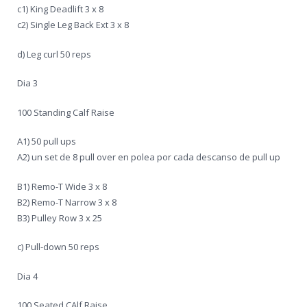
c1) King Deadlift 3 x 8
c2) Single Leg Back Ext 3 x 8
d) Leg curl 50 reps
Dia 3
100 Standing Calf Raise
A1) 50 pull ups
A2) un set de 8 pull over en polea por cada descanso de pull up
B1) Remo-T Wide 3 x 8
B2) Remo-T Narrow 3 x 8
B3) Pulley Row 3 x 25
c) Pull-down 50 reps
Dia 4
100 Seated CAlf Raise