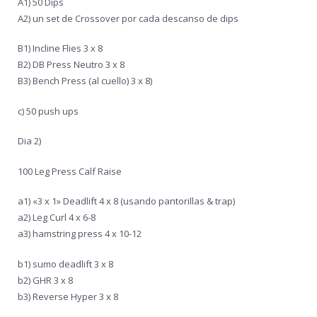
A1) 50 Dips
A2) un set de Crossover por cada descanso de dips
La Farmacia / Puyas
B1) Incline Flies 3 x 8
Somos lo que Comemos
B2) DB Press Neutro 3 x 8
B3) Bench Press (al cuello) 3 x 8)
c) 50 push ups
Dia 2)
100 Leg Press Calf Raise
a1) «3 x 1» Deadlift 4 x 8 (usando pantorillas & trap)
a2) Leg Curl 4 x 6-8
a3) hamstring press 4 x 10-12
b1) sumo deadlift 3 x 8
b2) GHR 3 x 8
b3) Reverse Hyper 3 x 8