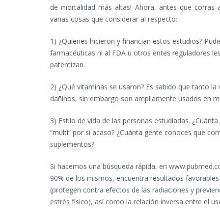
de mortalidad más altas! Ahora, antes que corras 
varias cosas que considerar al respecto:
1) ¿Quienes hicieron y financian estos estudios? Pudi
farmacéuticas ni al FDA u otros entes reguladores les
patentizan.
2) ¿Qué vitaminas se usaron? Es sabido que tanto la v
dañinos, sin embargo son ampliamente usados en mu
3) Estilo de vida de las personas estudiadas. ¿Cuán
“multi” por si acaso? ¿Cuánta gente conoces que co
suplementos?
Si hacemos una búsqueda rápida, en www.pubmed.com
90% de los mismos, encuentra resultados favorables a
(protegen contra efectos de las radiaciones y previe
estrés físico), así como la relación inversa entre el u