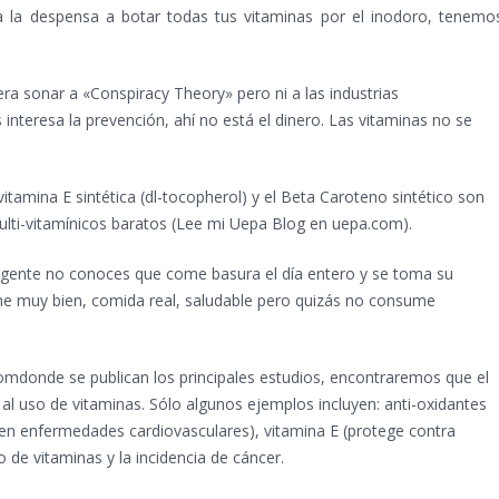
a la despensa a botar todas tus vitaminas por el inodoro, tenemo
era sonar a «Conspiracy Theory» pero ni a las industrias
 interesa la prevención, ahí no está el dinero. Las vitaminas no se
itamina E sintética (dl-tocopherol) y el Beta Caroteno sintético son
lti-vitamínicos baratos (Lee mi Uepa Blog en uepa.com).
ta gente no conoces que come basura el día entero y se toma su
me muy bien, comida real, saludable pero quizás no consume
donde se publican los principales estudios, encontraremos que el
l uso de vitaminas. Sólo algunos ejemplos incluyen: anti-oxidantes
nen enfermedades cardiovasculares), vitamina E (protege contra
so de vitaminas y la incidencia de cáncer.