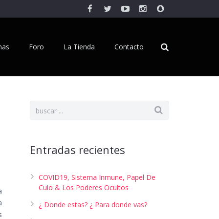
inas
Foro
La Tienda
Contacto
Entradas recientes
COVID19, Sistema Inmune, Papel De
Culo & Los Poderes Ocultos
a
a
¿ Donde estas? ¿ Para donde vas?
s