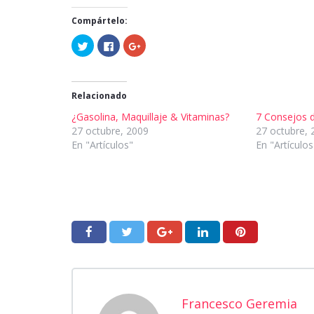
Compártelo:
Haz
Haz
Haz
clic
clic
clic
para
para
para
compartir
compartir
compartir
en
en
en
Twitter
Facebook
Google+
(Se
(Se
(Se
Relacionado
abre
abre
abre
en
en
en
¿Gasolina, Maquillaje & Vitaminas?
7 Consejos 
una
una
una
ventana
ventana
ventana
27 octubre, 2009
27 octubre, 
nueva)
nueva)
nueva)
En "Artículos"
En "Artículos
Francesco Geremia